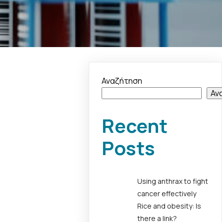
Αναζήτηση
Αν
Recent
Posts
Using anthrax to fight
cancer effectively
Rice and obesity: Is
there a link?