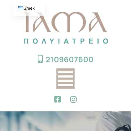
Greek
English
2109607600