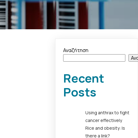
Αναζήτηση
Αν
Recent
Posts
Using anthrax to fight
cancer effectively
Rice and obesity: Is
there a link?