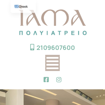
Greek
English
2109607600