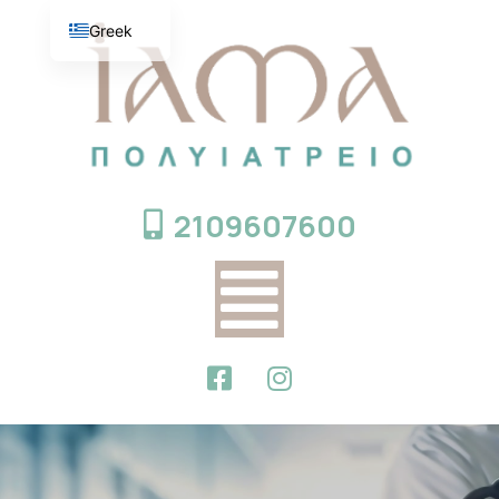
Greek
English
2109607600