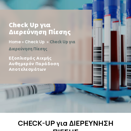
Check Up για
Διερεύνηση Πίεσης
Home
»
Check Up
»
Check Up για
Διερεύνηση Πίεσης
Εξοπλισμός Αιχμής
Αυθημερόν Παράδοση
Αποτελεσμάτων
CHECK-UP για ΔΙΕΡΕΥΝΗΣΗ