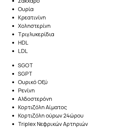
Σάκχαρο
Ουρία
Κρεατινίνη
Χοληστερίνη
Τριγλυκερίδια
HDL
LDL
SGOT
SGPT
Ουρικό Οξύ
Ρενίνη
Αλδοστερόνη
Κορτιζόλη Αίματος
Κορτιζόλη ούρων 24ώρου
Triplex Νεφρικών Αρτηριών