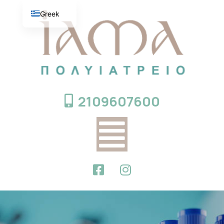
Greek
English
2109607600